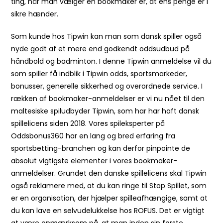
ting, når man vælger en bookmaker er, at ens penge er i
sikre hænder.
Som kunde hos Tipwin kan man som dansk spiller også
nyde godt af et mere end godkendt oddsudbud på
håndbold og badminton. I denne Tipwin anmeldelse vil du
som spiller få indblik i Tipwin odds, sportsmarkeder,
bonusser, generelle sikkerhed og overordnede service. I
rækken af bookmaker-anmeldelser er vi nu nået til den
maltesiske spiludbyder Tipwin, som har har haft dansk
spillelicens siden 2018. Vores spileksperter på
Oddsbonus360 har en lang og bred erfaring fra
sportsbetting-branchen og kan derfor pinpointe de
absolut vigtigste elementer i vores bookmaker-
anmeldelser. Grundet den danske spillelicens skal Tipwin
også reklamere med, at du kan ringe til Stop Spillet, som
er en organisation, der hjælper spilleafhængige, samt at
du kan lave en selvudelukkelse hos ROFUS. Det er vigtigt