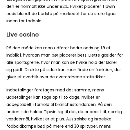
den er normalt ikke under 92%. Hvilket placerer Tipwin
odds blandt de bedste på markedet for de store ligaer
inden for fodbold.
Live casino
På den måde kan man udfører bedre odds og få et
indblik i, hvordan man bør placerer bets. Dette gælder for
alle sportsgrene, hvor man kan se hvilke hold der klarer
sig godt. Direkte på siden kan man finde en funktion, der
giver et overblik over de overordnede statistikker.
Indbetalinger foretages med det samme, mens
udbetalinger kan tage op til to dage, hvilket er
acceptabelt i forhold til branchestandarden. På den
anden side holder Tipwin sig til det, de er bedst til, nemlig
væddemål, hvilket er et plus. Australske og israelske
fodboldkampe bød på mere end 30 spiltyper, mens