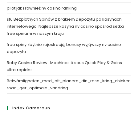
pilot jak i również nv casino ranking
stu Bezpłatnych Spinów z brakiem Depozytu po kasynach
internetowego ️ Najlepsze kasyna nv casino spośród setka
free spinami w naszym kraju
free spiny zbytnio rejestrację, bonusy wyjąwszy nv casino
depozytu
Roby Casino Review : Machines à sous Quick‑Play & Gains
ultra‑rapides
Bekvämligheten_med_att_planera_din_resa_kring_chicken
road_ger_optimala_vandring
Index Cameroun