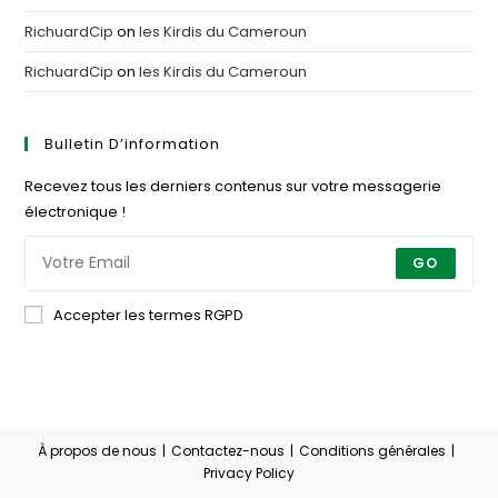
RichuardCip
on
les Kirdis du Cameroun
RichuardCip
on
les Kirdis du Cameroun
Bulletin D’information
Recevez tous les derniers contenus sur votre messagerie
électronique !
GO
Accepter les termes RGPD
À propos de nous
Contactez-nous
Conditions générales
Privacy Policy