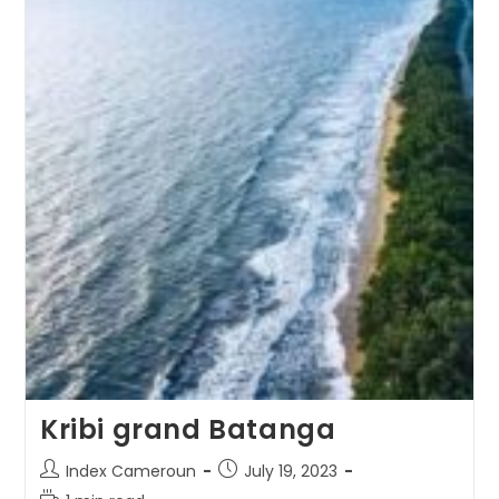
Kribi grand Batanga
Post
Post
Index Cameroun
July 19, 2023
author:
published:
Reading