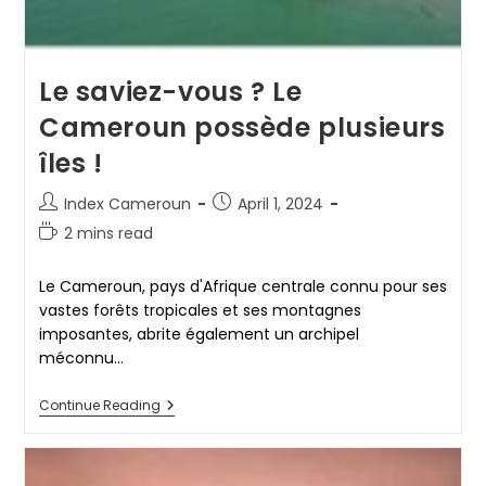
Le saviez-vous ? Le
Cameroun possède plusieurs
îles !
Post
Post
Index Cameroun
April 1, 2024
author:
published:
Reading
2 mins read
time:
Le Cameroun, pays d'Afrique centrale connu pour ses
vastes forêts tropicales et ses montagnes
imposantes, abrite également un archipel
méconnu…
Le
Continue Reading
Saviez-
Vous
?
Le