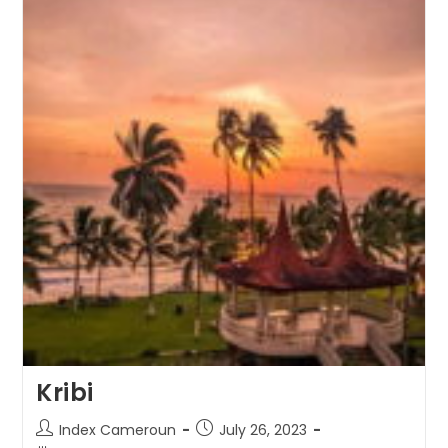
Cameroun
Possède
Plusieurs
Îles
!
Kribi
Post
Post
Index Cameroun
July 26, 2023