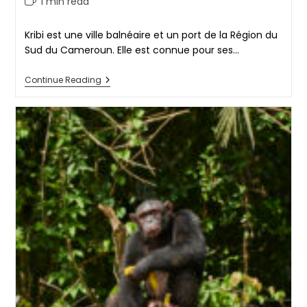
1 min read
time:
Kribi est une ville balnéaire et un port de la Région du
Sud du Cameroun. Elle est connue pour ses…
Kribi
Continue Reading
Grand
Batanga