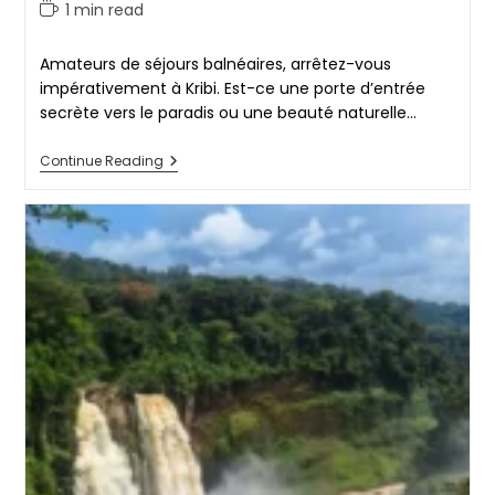
author:
published:
Reading
1 min read
time:
Amateurs de séjours balnéaires, arrêtez-vous
impérativement à Kribi. Est-ce une porte d’entrée
secrète vers le paradis ou une beauté naturelle…
Kribi
Continue Reading