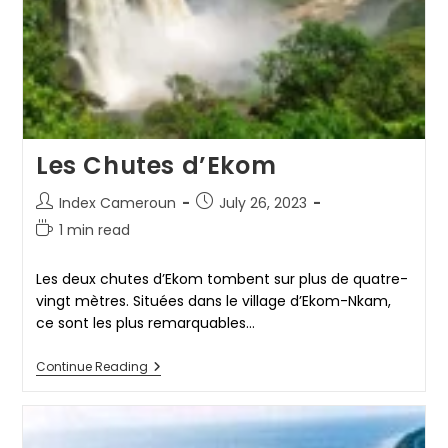
Les Chutes d’Ekom
Post
Post
Index Cameroun
July 26, 2023
author:
published:
Reading
1 min read
time:
Les deux chutes d’Ekom tombent sur plus de quatre-
vingt mètres. Situées dans le village d’Ekom-Nkam,
ce sont les plus remarquables…
Les
Continue Reading
Chutes
D’Ekom