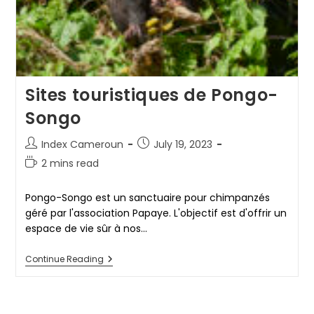
Sites touristiques de Pongo-
Songo
Post
Post
Index Cameroun
July 19, 2023
author:
published:
Reading
2 mins read
time:
Pongo-Songo est un sanctuaire pour chimpanzés
géré par l'association Papaye. L'objectif est d'offrir un
espace de vie sûr à nos…
Sites
Continue Reading
Touristiques
De
Pongo-
Songo