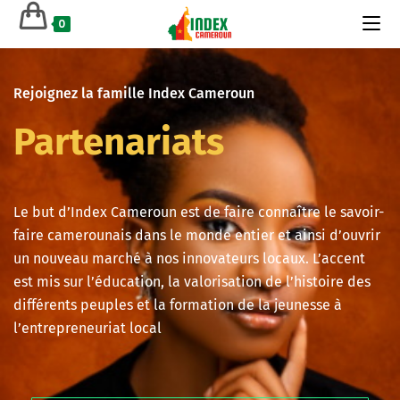
0
Rejoignez la famille Index Cameroun
Partenariats
Le but d’Index Cameroun est de faire connaître le savoir-
faire camerounais dans le monde entier et ainsi d’ouvrir
un nouveau marché à nos innovateurs locaux. L’accent
est mis sur l’éducation, la valorisation de l’histoire des
différents peuples et la formation de la jeunesse à
l’entrepreneuriat local