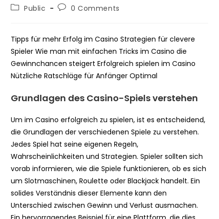
author:
published:
Post
Post
Public
0 Comments
category:
comments:
Tipps für mehr Erfolg im Casino Strategien für clevere
Spieler Wie man mit einfachen Tricks im Casino die
Gewinnchancen steigert Erfolgreich spielen im Casino
Nützliche Ratschläge für Anfänger Optimal
Grundlagen des Casino-Spiels verstehen
Um im Casino erfolgreich zu spielen, ist es entscheidend,
die Grundlagen der verschiedenen Spiele zu verstehen.
Jedes Spiel hat seine eigenen Regeln,
Wahrscheinlichkeiten und Strategien. Spieler sollten sich
vorab informieren, wie die Spiele funktionieren, ob es sich
um Slotmaschinen, Roulette oder Blackjack handelt. Ein
solides Verständnis dieser Elemente kann den
Unterschied zwischen Gewinn und Verlust ausmachen.
Ein hervorragendes Beispiel für eine Plattform, die dies