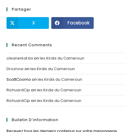
Partager
X
Facebook
Recent Comments
cleanerkat kix
on
les Kirdis du Cameroun
Droznow
on
les Kirdis du Cameroun
ScottCoomo
on
les Kirdis du Cameroun
RichuardCip
on
les Kirdis du Cameroun
RichuardCip
on
les Kirdis du Cameroun
Bulletin D’information
Recevez tous les derniers contenus sur votre messagerie