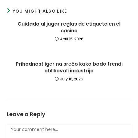
YOU MIGHT ALSO LIKE
Cuidado al jugar reglas de etiqueta en el
casino
April 15, 2026
Prihodnost iger na srečo kako bodo trendi
oblikovali industrijo
July 16, 2026
Leave a Reply
Comment