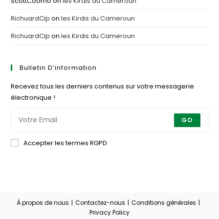
ScottCoomo
on
les Kirdis du Cameroun
RichuardCip
on
les Kirdis du Cameroun
RichuardCip
on
les Kirdis du Cameroun
Bulletin D’information
Recevez tous les derniers contenus sur votre messagerie
électronique !
GO
Accepter les termes RGPD
À propos de nous
Contactez-nous
Conditions générales
Privacy Policy