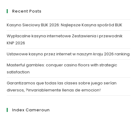
Recent Posts
Kasyno Sieciowy BLIK 2026: Najlepsze Kasyna spośród BLIK
Wypłacalne kasyna internetowe Zestawienia i przewodnik
KNP 2026
Ustawowe kasyno przez internet w naszym kraju 2026 ranking
Masterful gambles: conquer casino floors with strategic
satisfaction
Garantizamos que todas las clases sobre juego serían
diversos, ?invariablemente llenas de emocion!
Index Cameroun