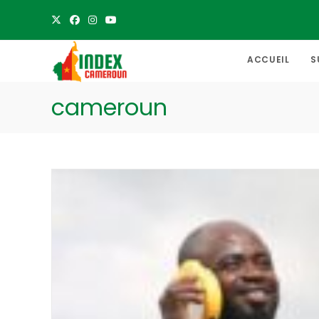
Skip
to
content
ACCUEIL
S
cameroun