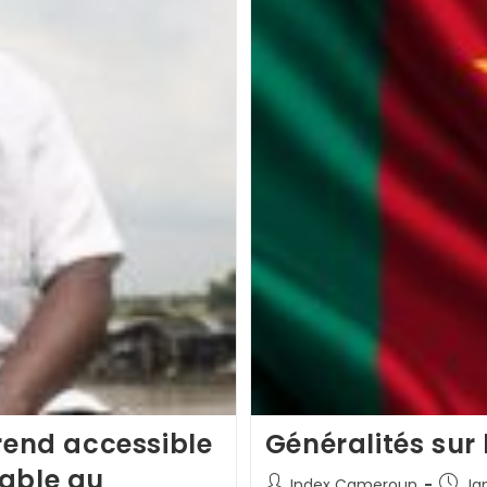
end accessible
Généralités sur
dable au
Post
Post
Index Cameroun
Ja