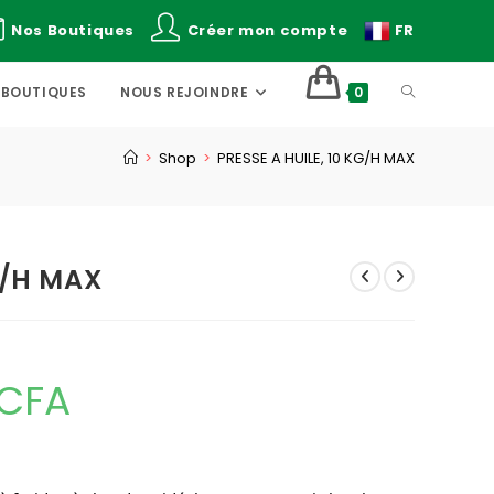
Nos Boutiques
Créer mon compte
FR
TOGGLE
 BOUTIQUES
NOUS REJOINDRE
0
WEBSITE
>
Shop
>
PRESSE A HUILE, 10 KG/H MAX
SEARCH
G/H MAX
CFA
Current
price
is:
420,000CFA.