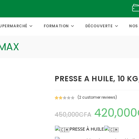
UPERMARCHÉ
FORMATION
DÉCOUVERTE
NOS
 MAX
PRESSE A HUILE, 10 K
(
2
customer reviews)
Rate
2
420,000
Original
d
450,000
CFA
price
2.00
was:
out
450,000CFA.
of 5
PRESSE À HUILE
bas
ed