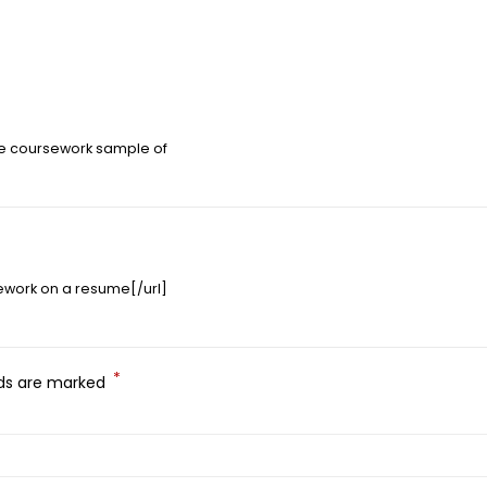
e coursework sample of
ework on a resume[/url]
*
lds are marked