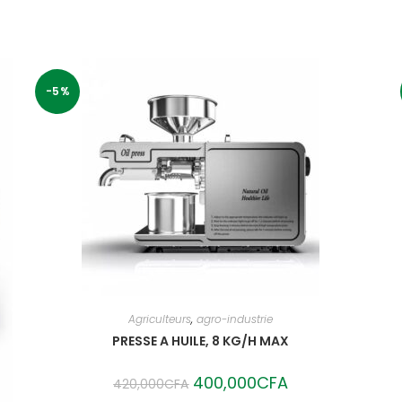
-5%
Agriculteurs
,
agro-industrie
PRESSE A HUILE, 8 KG/H MAX
Original
400,000
CFA
Current
420,000
CFA
price
price