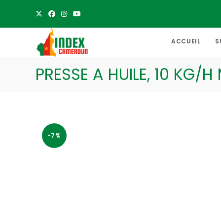
Skip
to
content
ACCUEIL
S
PRESSE A HUILE, 10 KG/H
-7%