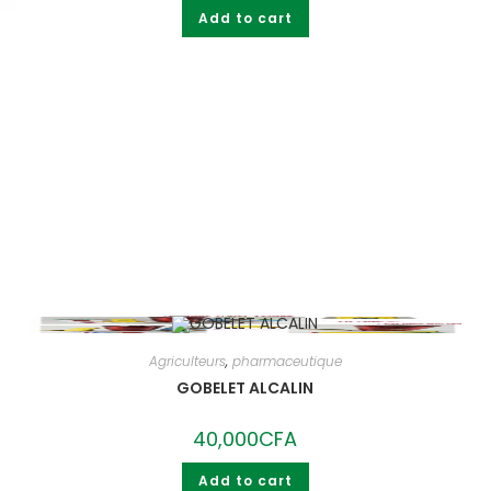
was:
is:
Add to cart
420,000CFA.
400,000CFA.
Agriculteurs
,
pharmaceutique
GOBELET ALCALIN
40,000
CFA
Add to cart