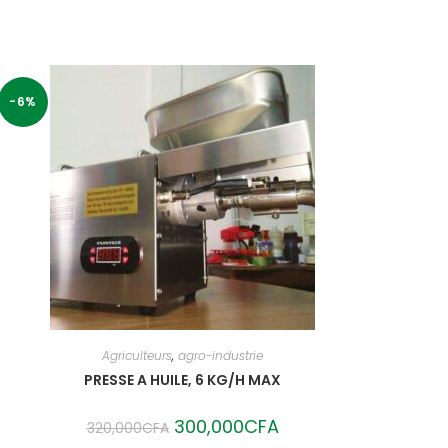
-6%
Agriculteurs
,
agro-industrie
PRESSE A HUILE, 6 KG/H MAX
Original
300,000
CFA
Current
320,000
CFA
price
price