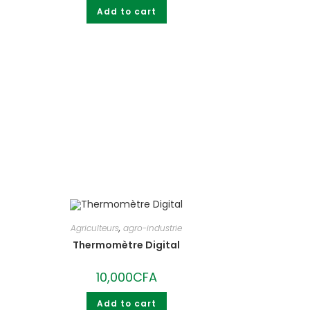
was:
is:
Add to cart
320,000CFA.
300,000CFA.
Agriculteurs
,
agro-industrie
Thermomètre Digital
10,000
CFA
Add to cart