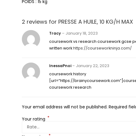
POIDS : 15 kg
2 reviews for
PRESSE A HUILE, 10 KG/H MAX
Tracy
–
January 18, 2023
coursework vs research coursework gcse p
written work
https://courseworkninja.com/
InessaPnoi
–
January 22, 2023
coursework history
[url=”https://brainycoursework.com”]cours
coursework research
Your email address will not be published.
Required fie
*
Your rating
*