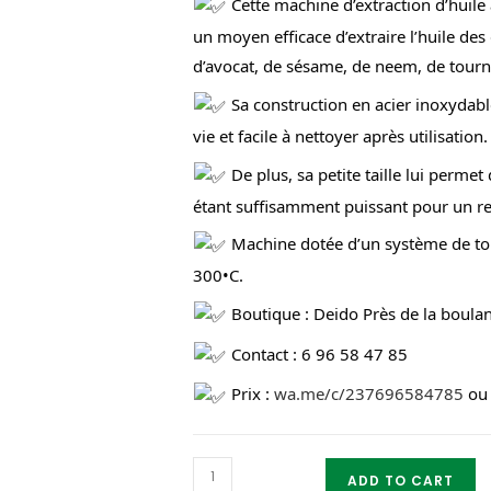
Cette machine d’extraction d’huile 
on
un moyen efficace d’extraire l’huile des
cus
d’avocat, de sésame, de neem, de tourne
tome
r
Sa construction en acier inoxydabl
ratin
gs
vie et facile à nettoyer après utilisation.
De plus, sa petite taille lui permet
étant suffisamment puissant pour un r
Machine dotée d’un système de tor
300•C.
Boutique : Deido Près de la boula
Contact :
6 96 58 47 85
Prix :
wa.me/c/237696584785
o
PRESSE
ADD TO CART