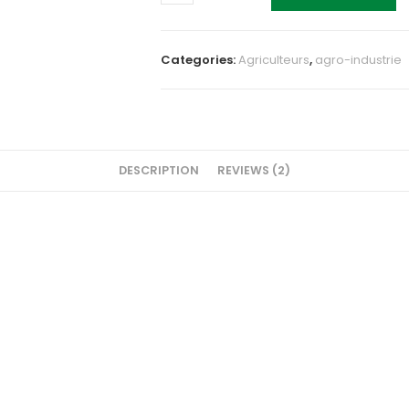
A
HUILE,
10
Categories:
Agriculteurs
,
agro-industrie
KG/H
MAX
quantity
DESCRIPTION
REVIEWS (2)