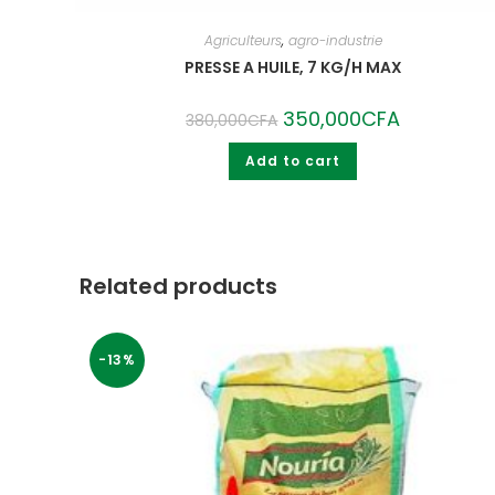
Agriculteurs
,
agro-industrie
PRESSE A HUILE, 7 KG/H MAX
Original
350,000
CFA
Current
380,000
CFA
price
price
was:
is:
Add to cart
380,000CFA.
350,000CFA.
Related products
-13%