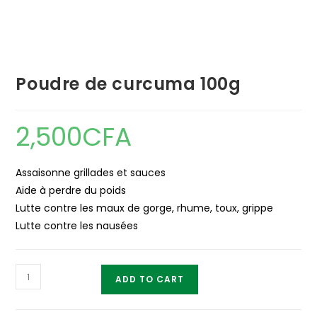
Poudre de curcuma 100g
2,500
CFA
Assaisonne grillades et sauces
Aide à perdre du poids
Lutte contre les maux de gorge, rhume, toux, grippe
Lutte contre les nausées
Poudre
ADD TO CART
de
curcuma