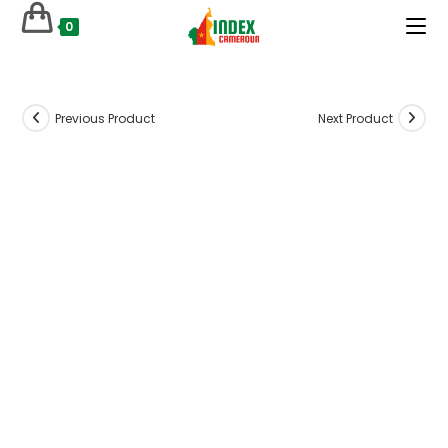
Skip
0
to
content
Previous Product
Next Product