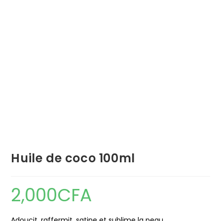
Huile de coco 100ml
2,000
CFA
Adoucit, raffermit, satine et sublime la peau