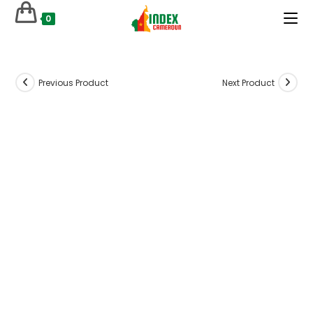
Skip
0
to
content
Previous Product
Next Product