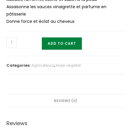
Assaisonne les sauces vinaigrette et parfume en
pâtisserie
Donne force et éclat au cheveux
Huile
ADD TO CART
de
coco
100ml
Categories:
Agriculteurs
,
Huile végétal
quantity
REVIEWS (0)
Reviews