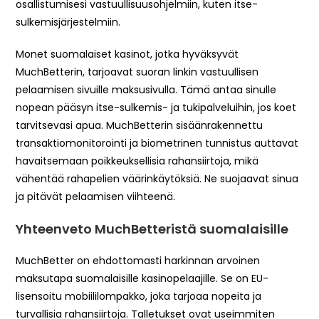
osallistumisesi vastuullisuusohjelmiin, kuten itse-
sulkemisjärjestelmiin.
Monet suomalaiset kasinot, jotka hyväksyvät
MuchBetterin, tarjoavat suoran linkin vastuullisen
pelaamisen sivuille maksusivulla. Tämä antaa sinulle
nopean pääsyn itse-sulkemis- ja tukipalveluihin, jos koet
tarvitsevasi apua. MuchBetterin sisäänrakennettu
transaktiomonitorointi ja biometrinen tunnistus auttavat
havaitsemaan poikkeuksellisia rahansiirtoja, mikä
vähentää rahapelien väärinkäytöksiä. Ne suojaavat sinua
ja pitävät pelaamisen viihteenä.
Yhteenveto MuchBetteristä suomalaisille
MuchBetter on ehdottomasti harkinnan arvoinen
maksutapa suomalaisille kasinopelaajille. Se on EU-
lisensoitu mobiililompakko, joka tarjoaa nopeita ja
turvallisia rahansiirtoja. Talletukset ovat useimmiten