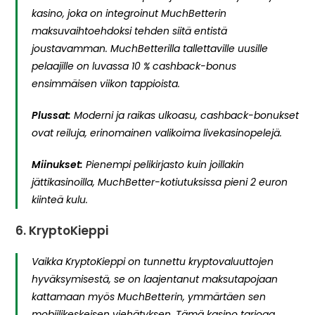
kasino, joka on integroinut MuchBetterin
maksuvaihtoehdoksi tehden siitä entistä
joustavamman. MuchBetterilla tallettaville uusille
pelaajille on luvassa 10 % cashback-bonus
ensimmäisen viikon tappioista.
Plussat:
Moderni ja raikas ulkoasu, cashback-bonukset
ovat reiluja, erinomainen valikoima livekasinopelejä.
Miinukset:
Pienempi pelikirjasto kuin joillakin
jättikasinoilla, MuchBetter-kotiutuksissa pieni 2 euron
kiinteä kulu.
6. KryptoKieppi
Vaikka KryptoKieppi on tunnettu kryptovaluuttojen
hyväksymisestä, se on laajentanut maksutapojaan
kattamaan myös MuchBetterin, ymmärtäen sen
mobiilikeskeisen viehätyksen. Tämä kasino tarjoaa