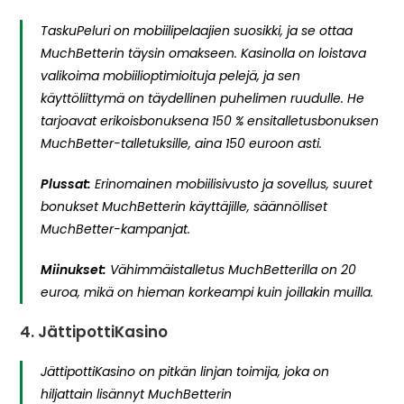
TaskuPeluri on mobiilipelaajien suosikki, ja se ottaa
MuchBetterin täysin omakseen. Kasinolla on loistava
valikoima mobiilioptimioituja pelejä, ja sen
käyttöliittymä on täydellinen puhelimen ruudulle. He
tarjoavat erikoisbonuksena 150 % ensitalletusbonuksen
MuchBetter-talletuksille, aina 150 euroon asti.
Plussat:
Erinomainen mobiilisivusto ja sovellus, suuret
bonukset MuchBetterin käyttäjille, säännölliset
MuchBetter-kampanjat.
Miinukset:
Vähimmäistalletus MuchBetterilla on 20
euroa, mikä on hieman korkeampi kuin joillakin muilla.
4. JättipottiKasino
JättipottiKasino on pitkän linjan toimija, joka on
hiljattain lisännyt MuchBetterin