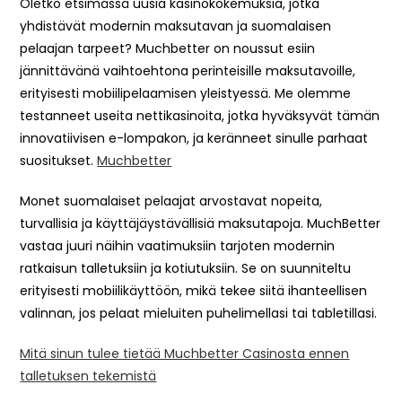
Oletko etsimässä uusia kasinokokemuksia, jotka
yhdistävät modernin maksutavan ja suomalaisen
pelaajan tarpeet? Muchbetter on noussut esiin
jännittävänä vaihtoehtona perinteisille maksutavoille,
erityisesti mobiilipelaamisen yleistyessä. Me olemme
testanneet useita nettikasinoita, jotka hyväksyvät tämän
innovatiivisen e-lompakon, ja keränneet sinulle parhaat
suositukset.
Muchbetter
Monet suomalaiset pelaajat arvostavat nopeita,
turvallisia ja käyttäjäystävällisiä maksutapoja. MuchBetter
vastaa juuri näihin vaatimuksiin tarjoten modernin
ratkaisun talletuksiin ja kotiutuksiin. Se on suunniteltu
erityisesti mobiilikäyttöön, mikä tekee siitä ihanteellisen
valinnan, jos pelaat mieluiten puhelimellasi tai tabletillasi.
Mitä sinun tulee tietää Muchbetter Casinosta ennen
talletuksen tekemistä