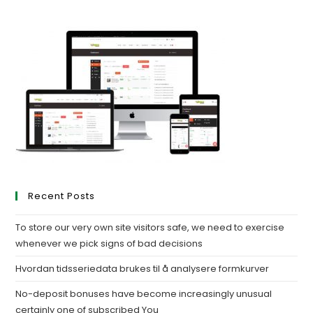
Recent Posts
To store our very own site visitors safe, we need to exercise
whenever we pick signs of bad decisions
Hvordan tidsseriedata brukes til å analysere formkurver
No-deposit bonuses have become increasingly unusual
certainly one of subscribed You