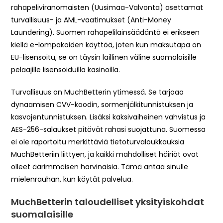
rahapeliviranomaisten (Uusimaa-Valvonta) asettamat
turvallisuus- ja AML-vaatimukset (Anti-Money
Laundering). Suomen rahapelilainsäädäntö ei erikseen
kiellä e-lompakoiden käyttöä, joten kun maksutapa on
EU-lisensoitu, se on täysin laillinen väline suomalaisille
pelaajille lisensoiduilla kasinoilla.
Turvallisuus on MuchBetterin ytimessä. Se tarjoaa
dynaamisen CVV-koodin, sormenjälkitunnistuksen ja
kasvojentunnistuksen. Lisäksi kaksivaiheinen vahvistus ja
AES-256-salaukset pitävät rahasi suojattuna. Suomessa
ei ole raportoitu merkittäviä tietoturvaloukkauksia
MuchBetteriin liittyen, ja kaikki mahdolliset häiriöt ovat
olleet äärimmäisen harvinaisia. Tämä antaa sinulle
mielenrauhan, kun käytät palvelua.
MuchBetterin taloudelliset yksityiskohdat
suomalaisille