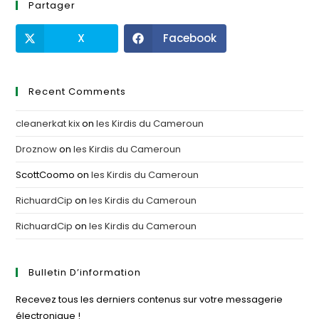
Partager
X
Facebook
Recent Comments
cleanerkat kix
on
les Kirdis du Cameroun
Droznow
on
les Kirdis du Cameroun
ScottCoomo
on
les Kirdis du Cameroun
RichuardCip
on
les Kirdis du Cameroun
RichuardCip
on
les Kirdis du Cameroun
Bulletin D’information
Recevez tous les derniers contenus sur votre messagerie
électronique !