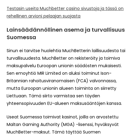
Testasin useita Muchbetter casino sivustoja ja tässä on
rehellinen arvioni pelaajan suojasta
Lainsäädännöllinen asema ja turvallisuus
Suomessa
Sinun ei tarvitse huolehtia MuchBetterin laillisuudesta tai
turvallisuudesta. MuchBetter on rekisteröity ja toimiva
maksupalvelu Euroopan unionin säädösten mukaisesti.
Sen emoyhtiö MIR Limited on aluksi toiminut Ison-
Britannian rahoitusviranomaisen (FCA) valvonnassa,
mutta Euroopan unionin alueen toiminta on siirretty
Liettuaan. Tämä siirto varmistaa sen täyden
yhteensopivuuden EU-alueen maksusääntöjen kanssa.
Useat Suomessa toimivat kasinot, joilla on arvostettu
Maltan Gaming Authority (MGA) -lisenssi, hyväksyvät
MuchBetter-maksut. Tämä täyttää Suomen