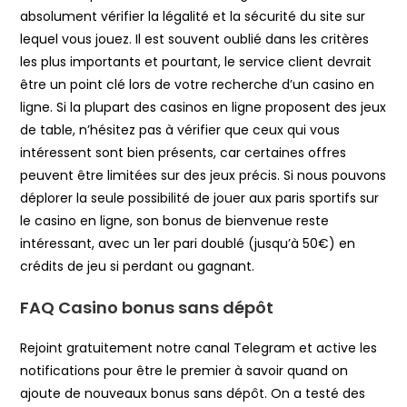
absolument vérifier la légalité et la sécurité du site sur
lequel vous jouez. Il est souvent oublié dans les critères
les plus importants et pourtant, le service client devrait
être un point clé lors de votre recherche d’un casino en
ligne. Si la plupart des casinos en ligne proposent des jeux
de table, n’hésitez pas à vérifier que ceux qui vous
intéressent sont bien présents, car certaines offres
peuvent être limitées sur des jeux précis. Si nous pouvons
déplorer la seule possibilité de jouer aux paris sportifs sur
le casino en ligne, son bonus de bienvenue reste
intéressant, avec un 1er pari doublé (jusqu’à 50€) en
crédits de jeu si perdant ou gagnant.
FAQ Casino bonus sans dépôt
Rejoint gratuitement notre canal Telegram et active les
notifications pour être le premier à savoir quand on
ajoute de nouveaux bonus sans dépôt. On a testé des