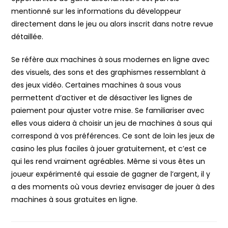
mentionné sur les informations du développeur
directement dans le jeu ou alors inscrit dans notre revue
détaillée.
Se réfère aux machines à sous modernes en ligne avec
des visuels, des sons et des graphismes ressemblant à
des jeux vidéo. Certaines machines à sous vous
permettent d’activer et de désactiver les lignes de
paiement pour ajuster votre mise. Se familiariser avec
elles vous aidera à choisir un jeu de machines à sous qui
correspond à vos préférences. Ce sont de loin les jeux de
casino les plus faciles à jouer gratuitement, et c’est ce
qui les rend vraiment agréables. Même si vous êtes un
joueur expérimenté qui essaie de gagner de l’argent, il y
a des moments où vous devriez envisager de jouer à des
machines à sous gratuites en ligne.