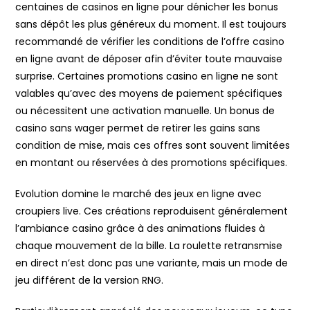
centaines de casinos en ligne pour dénicher les bonus
sans dépôt les plus généreux du moment. Il est toujours
recommandé de vérifier les conditions de l’offre casino
en ligne avant de déposer afin d’éviter toute mauvaise
surprise. Certaines promotions casino en ligne ne sont
valables qu’avec des moyens de paiement spécifiques
ou nécessitent une activation manuelle. Un bonus de
casino sans wager permet de retirer les gains sans
condition de mise, mais ces offres sont souvent limitées
en montant ou réservées à des promotions spécifiques.
Evolution domine le marché des jeux en ligne avec
croupiers live. Ces créations reproduisent généralement
l’ambiance casino grâce à des animations fluides à
chaque mouvement de la bille. La roulette retransmise
en direct n’est donc pas une variante, mais un mode de
jeu différent de la version RNG.