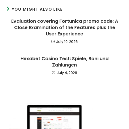
YOU MIGHT ALSO LIKE
Evaluation covering Fortunica promo code: A
Close Examination of the Features plus the
User Experience
July 10, 2026
Hexabet Casino Test: Spiele, Boni und
Zahlungen
July 4, 2026