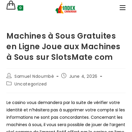
Skip
0
to
content
Machines à Sous Gratuites
en Ligne Joue aux Machines
à Sous sur SlotsMate com
Post
Post
Samuel Ndoumbè
June 4, 2026
author:
published:
Post
Uncategorized
category:
Le casino vous demandera par la suite de vérifier votre
identité et n’hésitera pas à supprimer votre compte si les
informations ne sont pas concordantes. Concernant les
machines à sous, il vous sera possible de jouer de l’argent