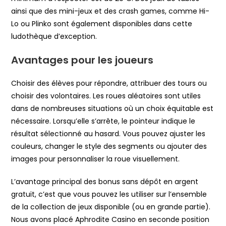
ainsi que des mini-jeux et des crash games, comme Hi-
Lo ou Plinko sont également disponibles dans cette
ludothèque d’exception.
Avantages pour les joueurs
Choisir des élèves pour répondre, attribuer des tours ou
choisir des volontaires. Les roues aléatoires sont utiles
dans de nombreuses situations où un choix équitable est
nécessaire. Lorsqu’elle s’arrête, le pointeur indique le
résultat sélectionné au hasard. Vous pouvez ajuster les
couleurs, changer le style des segments ou ajouter des
images pour personnaliser la roue visuellement.
L’avantage principal des bonus sans dépôt en argent
gratuit, c’est que vous pouvez les utiliser sur l’ensemble
de la collection de jeux disponible (ou en grande partie).
Nous avons placé Aphrodite Casino en seconde position