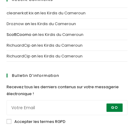
cleanerkat kix
on
les Kirdis du Cameroun
Droznow
on
les Kirdis du Cameroun
ScottCoomo
on
les Kirdis du Cameroun
RichuardCip
on
les Kirdis du Cameroun
RichuardCip
on
les Kirdis du Cameroun
Bulletin D’information
Recevez tous les derniers contenus sur votre messagerie
électronique !
GO
Accepter les termes RGPD