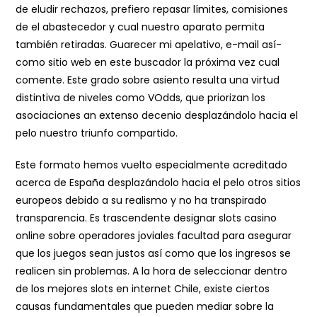
de eludir rechazos, prefiero repasar límites, comisiones
de el abastecedor y cual nuestro aparato permita
también retiradas. Guarecer mi apelativo, e-mail así­
como sitio web en este buscador la próxima vez cual
comente. Este grado sobre asiento resulta una virtud
distintiva de niveles como VOdds, que priorizan los
asociaciones an extenso decenio desplazándolo hacia el
pelo nuestro triunfo compartido.
Este formato hemos vuelto especialmente acreditado
acerca de España desplazándolo hacia el pelo otros sitios
europeos debido a su realismo y no ha transpirado
transparencia. Es trascendente designar slots casino
online sobre operadores joviales facultad para asegurar
que los juegos sean justos así­ como que los ingresos se
realicen sin problemas. A la hora de seleccionar dentro
de los mejores slots en internet Chile, existe ciertos
causas fundamentales que pueden mediar sobre la