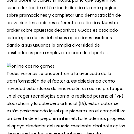
bono posee la validez limitada, por lo que sugerimos
usarlo dentro de el término indicado durante página
sobre promociones y completar una demostración de
prevenir interrupciones referente a retiradas. Nuestro
broker sobre apuestas deportivas VOdds es asociado
estratégico de los definitivos operadores asiáticos,
dando a sus usuarios la amplia diversidad de
posibilidades para emplazar acerca de deportes.
Todos varones se encuentran a la avanzada de la
transformación de el factoría, estableciendo como
novedad estándares de innovación así­ como prototipo.
En el coger tecnologías como la realidad potencial (VR),
blockchain y la cabecera artificial (IA), estos cotas se
están posicionando igual que pioneros en el competitivo
ambiente de el juego en internet. La IA además progreso
el apoyo alrededor del usuario mediante chatbots aptos
de suministrar favorece instantánea, descifrar