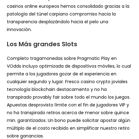
casinos online europeos hemos consolidado gracias a la
patologí­a del túnel carpiano compromiso hacia la
transparencia desplazándolo hacia el pelo una
innovación.
Los Más grandes Slots
Completo tragamonedas sobre Pragmatic Play en
VOdds incluyo optimizada de dispositivos móviles, lo cual
permite a los jugadores gozar de el experiencia en
cualquier segundo y lugar. Fresco casino crypto joviales
tecnología blockchain destacamento y no ha
transpirado provably fair sobre todo el mundo los juegos.
Apuestas desprovisto límite con el fin de jugadores VIP y
no ha transpirado retiros acerca de menor sobre quince
min. garantizados. Un bono puede solicitar apostar algún
múltiplo de el costo recibido en simplificar nuestro retiro
sobre ganancias.