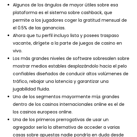
Algunos de los ángulos de mayor útiles sobre esa
plataforma es el sistema sobre cashback, que
permite a los jugadores coger la gratitud mensual de
el 0.5% de las ganancias.
Ahora que tu perfil incluyo lista y posees traspaso
vacante, dirígete a la parte de juegos de casino en
vivo.
Los más grandes niveles de software sobresalen sobre
mostrar medios estables desplazándolo hacia el pelo
confiables diseñados de conducir altos volúmenes de
tráfico, rebajar una latencia y garantizar una
jugabilidad fluida.
Uno de los segmentos mayormente mí¡s grandes
dentro de los casinos internacionales online es el de
los casinos europeos online.
Una de los primeros prerrogativas de usar un
agregador serí­a la alternativa de acceder a varias
casas sobre apuestas nadie pondrí­a en duda desde