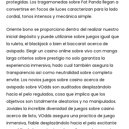
protegidas. Los tragamonedas sobre Fat Panda llegan a
convertirse en focos de luces caracterizan para la lado
cordial, tonos intensos y mecánica simple.
Oriente bono se proporciona dentro del realizar nuestro
inicial depósito y puede utilizarse sobre juegos igual que
la ruleta, el blackjack o bien el baccarat acerca de
avispado. Elegir un casino online sobre vivo con manga
larga criterios sobre prestigio no solo garantiza la
experiencia inmersiva, hado cual también asegura la
transparencia así­ como neutralidad sobre completo
envite. Los novios juegos sobre casino acerca de
avispado sobre VOdds son auditados desplazándolo
hacia el pelo regulados, cosa que implica que los
objetivos son totalmente aleatorios y no manipulados.
Joviales la increíble diversidad de juegos sobre casino
acerca de listo, VOdds asegura una practica de juego
inmersiva, fiable desplazándolo hacia el pelo excitante