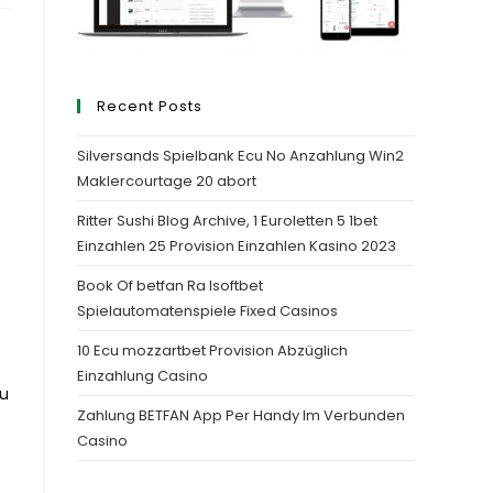
Recent Posts
Silversands Spielbank Ecu No Anzahlung Win2
Maklercourtage 20 abort
Ritter Sushi Blog Archive, 1 Euroletten 5 1bet
Einzahlen 25 Provision Einzahlen Kasino 2023
Book Of betfan Ra Isoftbet
Spielautomatenspiele Fixed Casinos
10 Ecu mozzartbet Provision Abzüglich
Einzahlung Casino
zu
Zahlung BETFAN App Per Handy Im Verbunden
Casino