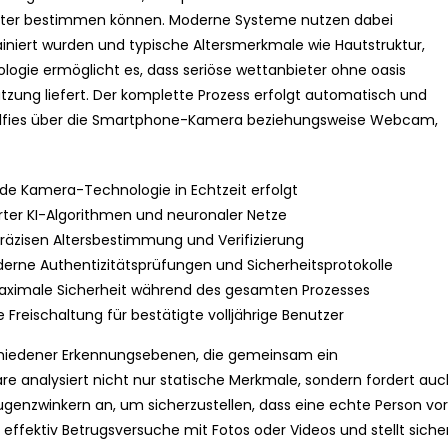
e Alter bestimmen können. Moderne Systeme nutzen dabei
ainiert wurden und typische Altersmerkmale wie Hautstruktur,
logie ermöglicht es, dass seriöse wettanbieter ohne oasis
tzung liefert. Der komplette Prozess erfolgt automatisch und
 Selfies über die Smartphone-Kamera beziehungsweise Webcam,
e Kamera-Technologie in Echtzeit erfolgt
rter KI-Algorithmen und neuronaler Netze
räzisen Altersbestimmung und Verifizierung
rne Authentizitätsprüfungen und Sicherheitsprotokolle
aximale Sicherheit während des gesamten Prozesses
 Freischaltung für bestätigte volljährige Benutzer
rschiedener Erkennungsebenen, die gemeinsam ein
re analysiert nicht nur statische Merkmale, sondern fordert auc
nzwinkern an, um sicherzustellen, dass eine echte Person vor
 effektiv Betrugsversuche mit Fotos oder Videos und stellt sicher