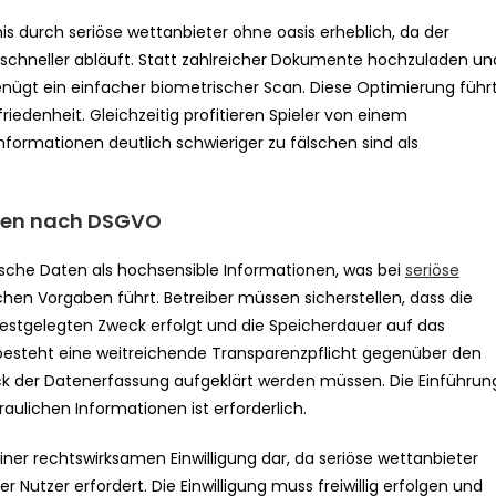
nis durch seriöse wettanbieter ohne oasis erheblich, da der
chneller abläuft. Statt zahlreicher Dokumente hochzuladen un
nügt ein einfacher biometrischer Scan. Diese Optimierung führ
edenheit. Gleichzeitig profitieren Spieler von einem
Informationen deutlich schwieriger zu fälschen sind als
gen nach DSGVO
sche Daten als hochsensible Informationen, was bei
seriöse
en Vorgaben führt. Betreiber müssen sicherstellen, dass die
estgelegten Zweck erfolgt und die Speicherdauer auf das
besteht eine weitreichende Transparenzpflicht gegenüber den
eck der Datenerfassung aufgeklärt werden müssen. Die Einführun
lichen Informationen ist erforderlich.
iner rechtswirksamen Einwilligung dar, da seriöse wettanbieter
Nutzer erfordert. Die Einwilligung muss freiwillig erfolgen und