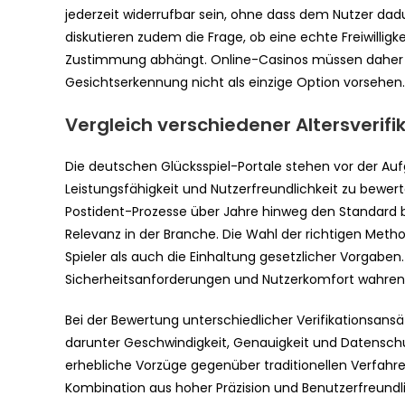
jederzeit widerrufbar sein, ohne dass dem Nutzer dad
diskutieren zudem die Frage, ob eine echte Freiwillig
Zustimmung abhängt. Online-Casinos müssen daher a
Gesichtserkennung nicht als einzige Option vorsehen.
Vergleich verschiedener Altersverif
Die deutschen Glücksspiel-Portale stehen vor der Auf
Leistungsfähigkeit und Nutzerfreundlichkeit zu bewer
Postident-Prozesse über Jahre hinweg den Standard 
Relevanz in der Branche. Die Wahl der richtigen Met
Spieler als auch die Einhaltung gesetzlicher Vorgabe
Sicherheitsanforderungen und Nutzerkomfort wahren
Bei der Bewertung unterschiedlicher Verifikationsansä
darunter Geschwindigkeit, Genauigkeit und Datensch
erhebliche Vorzüge gegenüber traditionellen Verfahre
Kombination aus hoher Präzision und Benutzerfreundl