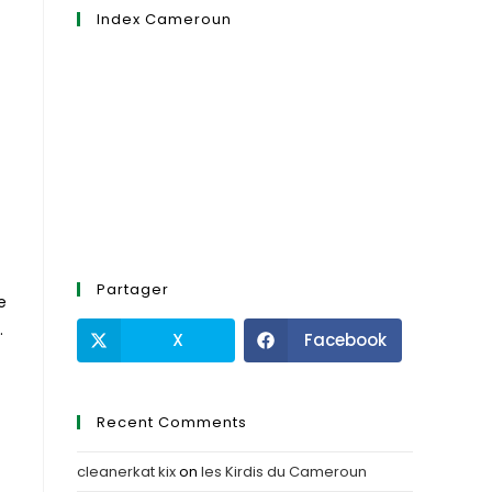
Index Cameroun
Partager
e
.
X
Facebook
Recent Comments
cleanerkat kix
on
les Kirdis du Cameroun