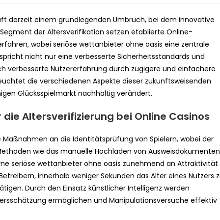
uft derzeit einem grundlegenden Umbruch, bei dem innovative
egment der Altersverifikation setzen etablierte Online-
fahren, wobei seriöse wettanbieter ohne oasis eine zentrale
spricht nicht nur eine verbesserte Sicherheitsstandards und
ch verbesserte Nutzererfahrung durch zügigere und einfachere
leuchtet die verschiedenen Aspekte dieser zukunftsweisenden
igen Glücksspielmarkt nachhaltig verändert.
die Altersverifizierung bei Online Casinos
ge Maßnahmen an die Identitätsprüfung von Spielern, wobei der
e Methoden wie das manuelle Hochladen von Ausweisdokumenten
rne seriöse wettanbieter ohne oasis zunehmend an Attraktivität
Betreibern, innerhalb weniger Sekunden das Alter eines Nutzers 
stätigen. Durch den Einsatz künstlicher Intelligenz werden
Altersschätzung ermöglichen und Manipulationsversuche effektiv