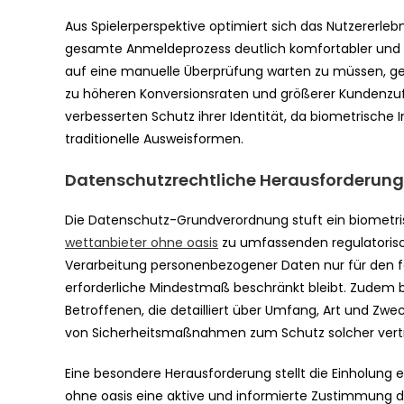
Aus Spielerperspektive optimiert sich das Nutzererleb
gesamte Anmeldeprozess deutlich komfortabler und s
auf eine manuelle Überprüfung warten zu müssen, ge
zu höheren Konversionsraten und größerer Kundenzufri
verbesserten Schutz ihrer Identität, da biometrische 
traditionelle Ausweisformen.
Datenschutzrechtliche Herausforderun
Die Datenschutz-Grundverordnung stuft ein biometri
wettanbieter ohne oasis
zu umfassenden regulatorisch
Verarbeitung personenbezogener Daten nur für den f
erforderliche Mindestmaß beschränkt bleibt. Zudem 
Betroffenen, die detailliert über Umfang, Art und Zw
von Sicherheitsmaßnahmen zum Schutz solcher vertrau
Eine besondere Herausforderung stellt die Einholung e
ohne oasis eine aktive und informierte Zustimmung der 