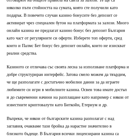
отговаряте на общите правила на сайта за залози. Те ще са
няколко пъти стойността на сумата, която сте получили като
подарък. В повечето случаи казино бонусите без депозит се
активират чрез специален бутон на платформата за залози. Много
онлайн казина не предлагат казино бонус без депозит България
като част от регулярните си оферти. Изберете топ оферти, сред
които и Палмс Бет бонус без депозит онлайн, които не изискват
реални средства.
Казиното се отличава със своята лесна за използване платформа и
добре структуриран интерфейс. Затова смело можем да твърдим,
че ще разполагате с достатъчно мобилни данни за да играете
любимите си игри в мобилните казина. Освен това имате достъп
и до съвременни начини на разплащане като например с някои от
известните криптовалути като Биткойн, Етериум и др.
Въпреки, че някои от българските казина разполагат с над
заглавия, очакваме тази бройка да нарастне значително в
близкото бъдеще. В България всички лицензирани казина са