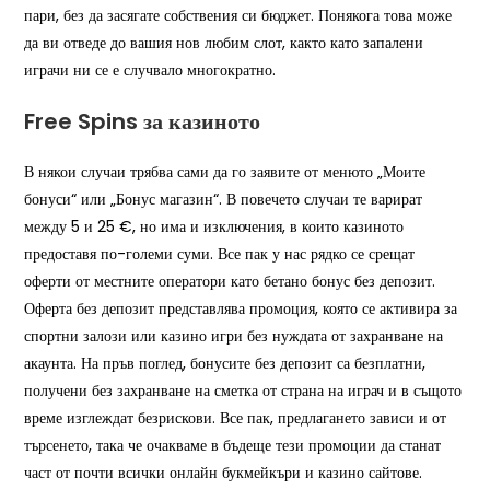
пари, без да засягате собствения си бюджет. Понякога това може
да ви отведе до вашия нов любим слот, както като запалени
играчи ни се е случвало многократно.
Free Spins за казиното
В някои случаи трябва сами да го заявите от менюто „Моите
бонуси“ или „Бонус магазин“. В повечето случаи те варират
между 5 и 25 €, но има и изключения, в които казиното
предоставя по-големи суми. Все пак у нас рядко се срещат
оферти от местните оператори като бетано бонус без депозит.
Оферта без депозит представлява промоция, която се активира за
спортни залози или казино игри без нуждата от захранване на
акаунта. На пръв поглед, бонусите без депозит са безплатни,
получени без захранване на сметка от страна на играч и в същото
време изглеждат безрискови. Все пак, предлагането зависи и от
търсенето, така че очакваме в бъдеще тези промоции да станат
част от почти всички онлайн букмейкъри и казино сайтове.