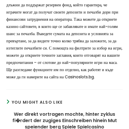
длъжни да поддържат резервен фонд, който гарантира, че
играчите могат да получат своите депозити и печалби дори при
финансови затруднения на оператора. Така можете да откриете
казино сайтовете, в които ще се забавлявате и имате най-голям
шанс за печалба. Въведете сумата на депозита и условията за
превъртане, за да видите точно колко трябва да заложите, за да
изтеглите печалбите си. С помощта на филтрите за избор на игри,
можете да откриете точните заглавия, които отговарят на вашите
предпочитания – от слотове до най-популярните игри на маса.
Ще разгледаме функциите им по отделно, как работят и къде
може да ги намерите на сайта на Casinoslots.bg.
YOU MIGHT ALSO LIKE
Wer direkt vortragen mochte, hinter zyklus
fi�rdert der zugiges Einschreiben hinein Mut
speiender berg Spiele Spielcasino