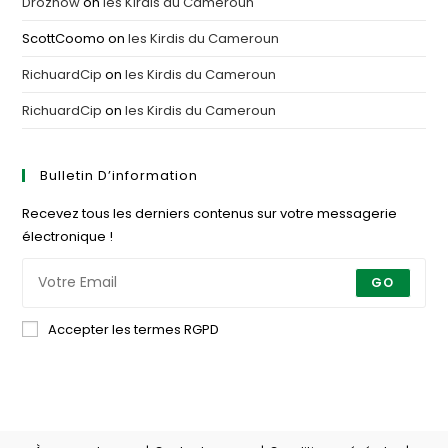
Droznow
on
les Kirdis du Cameroun
ScottCoomo
on
les Kirdis du Cameroun
RichuardCip
on
les Kirdis du Cameroun
RichuardCip
on
les Kirdis du Cameroun
Bulletin D’information
Recevez tous les derniers contenus sur votre messagerie
électronique !
GO
Accepter les termes RGPD