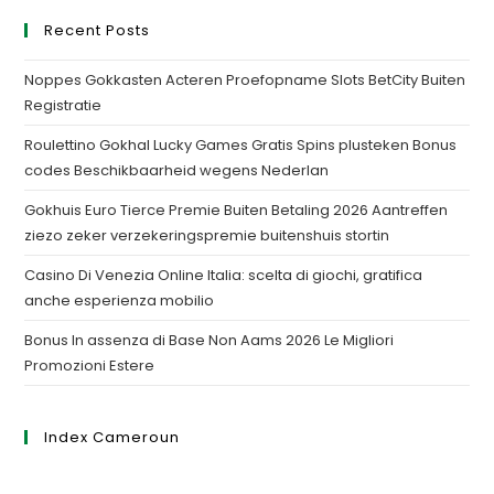
Recent Posts
Noppes Gokkasten Acteren Proefopname Slots BetCity Buiten
Registratie
Roulettino Gokhal Lucky Games Gratis Spins plusteken Bonus
codes Beschikbaarheid wegens Nederlan
Gokhuis Euro Tierce Premie Buiten Betaling 2026 Aantreffen
ziezo zeker verzekeringspremie buitenshuis stortin
Casino Di Venezia Online Italia: scelta di giochi, gratifica
anche esperienza mobilio
Bonus In assenza di Base Non Aams 2026 Le Migliori
Promozioni Estere
Index Cameroun