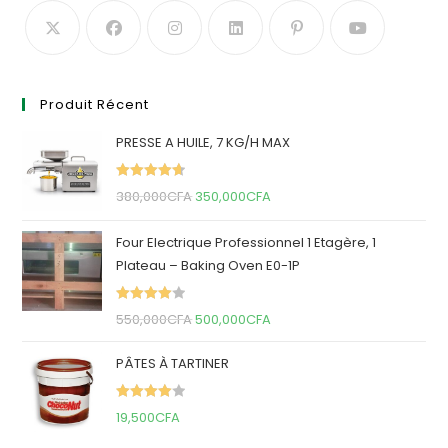
Produit Récent
PRESSE A HUILE, 7 KG/H MAX
Rated
4.67
Original
Current
380,000
CFA
350,000
CFA
out of 5
price
price
Four Electrique Professionnel 1 Etagère, 1
was:
is:
Plateau – Baking Oven E0-1P
380,000CFA.
350,000CFA.
Rated
Original
Current
550,000
CFA
500,000
CFA
4.00
out
price
price
of 5
PÂTES À TARTINER
was:
is:
550,000CFA.
500,000CFA.
Rated
19,500
CFA
4.00
out