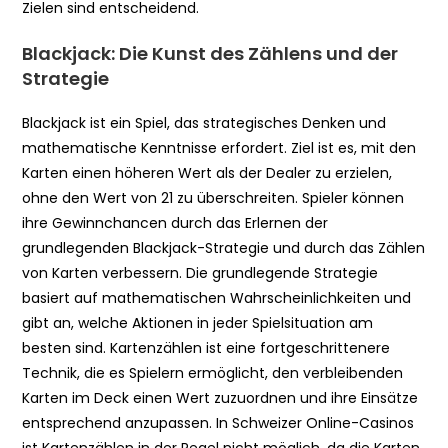
Zielen sind entscheidend.
Blackjack: Die Kunst des Zählens und der
Strategie
Blackjack ist ein Spiel, das strategisches Denken und
mathematische Kenntnisse erfordert. Ziel ist es, mit den
Karten einen höheren Wert als der Dealer zu erzielen,
ohne den Wert von 21 zu überschreiten. Spieler können
ihre Gewinnchancen durch das Erlernen der
grundlegenden Blackjack-Strategie und durch das Zählen
von Karten verbessern. Die grundlegende Strategie
basiert auf mathematischen Wahrscheinlichkeiten und
gibt an, welche Aktionen in jeder Spielsituation am
besten sind. Kartenzählen ist eine fortgeschrittenere
Technik, die es Spielern ermöglicht, den verbleibenden
Karten im Deck einen Wert zuzuordnen und ihre Einsätze
entsprechend anzupassen. In Schweizer Online-Casinos