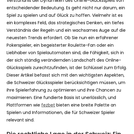
Verständnis der Dynamiken des Online-Glücksspiels von
entscheidender Bedeutung. Es geht nicht nur darum, ein
Spiel zu spielen und auf Glück zu hoffen. Vielmehr ist es
ein komplexes Feld, das strategisches Denken, ein tiefes
Verständnis der Regeln und ein wachsames Auge auf die
neuesten Trends erfordert. Ob Sie nun ein erfahrener
Pokerspieler, ein begeisterter Roulette-Fan oder ein
Liebhaber von Spielautomaten sind, die Fähigkeit, sich in
der sich ständig verändernden Landschaft des Online-
Glücksspiels zurechtzufinden, ist der Schlüssel zum Erfolg.
Dieser Artikel befasst sich mit den wichtigsten Aspekten,
die Schweizer Glücksspieler berücksichtigen müssen, um
ihre Spielerfahrung zu optimieren und ihre Chancen zu
maximieren. Eine fundierte Basis ist unerlässlich, und
Plattformen wie
fezbet
bieten eine breite Palette an
Spielen und Informationen, die für Schweizer Spieler
relevant sind.