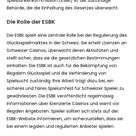
Spielbankenkommission (ESBK) ist die zuständige
Behörde, die die Einhaltung des Gesetzes überwacht.
Die Rolle der ESBK
Die ESBK spielt eine zentrale Rolle bei der Regulierung des
Glücksspielmarktes in der Schweiz. Sie erteilt Lizenzen an
Schweizer Casinos, überwacht deren Aktivitäten und
stellt sicher, dass sie die gesetzlichen Bestimmungen
einhalten. Die ESBK ist auch für die Bekämpfung von
illegalem Glücksspiel und die Verhinderung von
Spielsucht zuständig. Ihre Arbeit trägt dazu bei, ein
sicheres und faires Spielumfeld für Schweizer Spieler zu
gewährleisten. Die ESBK veröffentlicht regelmässig
Informationen über lizenzierte Casinos und warnt vor
illegalen Angeboten. Spieler sollten sich stets auf der
ESBK-Website informieren, um sicherzustellen, dass sie
bei einem legalen und regulierten Anbieter spielen.