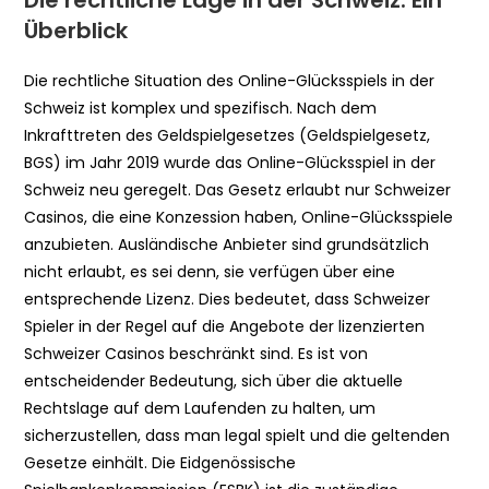
Die rechtliche Lage in der Schweiz: Ein
Überblick
Die rechtliche Situation des Online-Glücksspiels in der
Schweiz ist komplex und spezifisch. Nach dem
Inkrafttreten des Geldspielgesetzes (Geldspielgesetz,
BGS) im Jahr 2019 wurde das Online-Glücksspiel in der
Schweiz neu geregelt. Das Gesetz erlaubt nur Schweizer
Casinos, die eine Konzession haben, Online-Glücksspiele
anzubieten. Ausländische Anbieter sind grundsätzlich
nicht erlaubt, es sei denn, sie verfügen über eine
entsprechende Lizenz. Dies bedeutet, dass Schweizer
Spieler in der Regel auf die Angebote der lizenzierten
Schweizer Casinos beschränkt sind. Es ist von
entscheidender Bedeutung, sich über die aktuelle
Rechtslage auf dem Laufenden zu halten, um
sicherzustellen, dass man legal spielt und die geltenden
Gesetze einhält. Die Eidgenössische