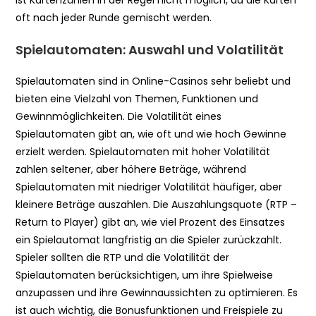
ist Kartenzählen in der Regel nicht möglich, da die Karten
oft nach jeder Runde gemischt werden.
Spielautomaten: Auswahl und Volatilität
Spielautomaten sind in Online-Casinos sehr beliebt und
bieten eine Vielzahl von Themen, Funktionen und
Gewinnmöglichkeiten. Die Volatilität eines
Spielautomaten gibt an, wie oft und wie hoch Gewinne
erzielt werden. Spielautomaten mit hoher Volatilität
zahlen seltener, aber höhere Beträge, während
Spielautomaten mit niedriger Volatilität häufiger, aber
kleinere Beträge auszahlen. Die Auszahlungsquote (RTP –
Return to Player) gibt an, wie viel Prozent des Einsatzes
ein Spielautomat langfristig an die Spieler zurückzahlt.
Spieler sollten die RTP und die Volatilität der
Spielautomaten berücksichtigen, um ihre Spielweise
anzupassen und ihre Gewinnaussichten zu optimieren. Es
ist auch wichtig, die Bonusfunktionen und Freispiele zu