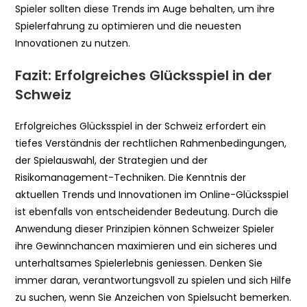
Spieler sollten diese Trends im Auge behalten, um ihre
Spielerfahrung zu optimieren und die neuesten
Innovationen zu nutzen.
Fazit: Erfolgreiches Glücksspiel in der
Schweiz
Erfolgreiches Glücksspiel in der Schweiz erfordert ein
tiefes Verständnis der rechtlichen Rahmenbedingungen,
der Spielauswahl, der Strategien und der
Risikomanagement-Techniken. Die Kenntnis der
aktuellen Trends und Innovationen im Online-Glücksspiel
ist ebenfalls von entscheidender Bedeutung. Durch die
Anwendung dieser Prinzipien können Schweizer Spieler
ihre Gewinnchancen maximieren und ein sicheres und
unterhaltsames Spielerlebnis geniessen. Denken Sie
immer daran, verantwortungsvoll zu spielen und sich Hilfe
zu suchen, wenn Sie Anzeichen von Spielsucht bemerken.