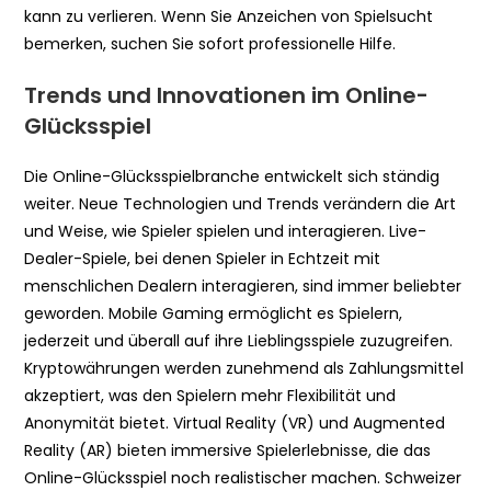
kann zu verlieren. Wenn Sie Anzeichen von Spielsucht
bemerken, suchen Sie sofort professionelle Hilfe.
Trends und Innovationen im Online-
Glücksspiel
Die Online-Glücksspielbranche entwickelt sich ständig
weiter. Neue Technologien und Trends verändern die Art
und Weise, wie Spieler spielen und interagieren. Live-
Dealer-Spiele, bei denen Spieler in Echtzeit mit
menschlichen Dealern interagieren, sind immer beliebter
geworden. Mobile Gaming ermöglicht es Spielern,
jederzeit und überall auf ihre Lieblingsspiele zuzugreifen.
Kryptowährungen werden zunehmend als Zahlungsmittel
akzeptiert, was den Spielern mehr Flexibilität und
Anonymität bietet. Virtual Reality (VR) und Augmented
Reality (AR) bieten immersive Spielerlebnisse, die das
Online-Glücksspiel noch realistischer machen. Schweizer