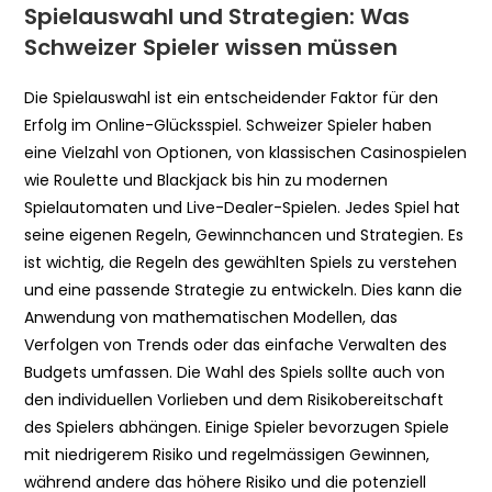
Spielauswahl und Strategien: Was
Schweizer Spieler wissen müssen
Die Spielauswahl ist ein entscheidender Faktor für den
Erfolg im Online-Glücksspiel. Schweizer Spieler haben
eine Vielzahl von Optionen, von klassischen Casinospielen
wie Roulette und Blackjack bis hin zu modernen
Spielautomaten und Live-Dealer-Spielen. Jedes Spiel hat
seine eigenen Regeln, Gewinnchancen und Strategien. Es
ist wichtig, die Regeln des gewählten Spiels zu verstehen
und eine passende Strategie zu entwickeln. Dies kann die
Anwendung von mathematischen Modellen, das
Verfolgen von Trends oder das einfache Verwalten des
Budgets umfassen. Die Wahl des Spiels sollte auch von
den individuellen Vorlieben und dem Risikobereitschaft
des Spielers abhängen. Einige Spieler bevorzugen Spiele
mit niedrigerem Risiko und regelmässigen Gewinnen,
während andere das höhere Risiko und die potenziell