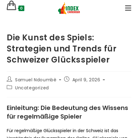
Skip
0
to
content
Die Kunst des Spiels:
Strategien und Trends für
Schweizer Glücksspieler
Post
Post
Samuel Ndoumbè
April 9, 2026
author:
published:
Post
Uncategorized
category:
Einleitung: Die Bedeutung des Wissens
für regelmäßige Spieler
Für regelmäßige Glücksspieler in der Schweiz ist das