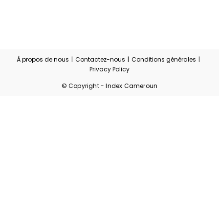
Tulee
Tarkistaa
Valitessasi
Kasinoa
Jolla
On
Minimitalletus
5E
À propos de nous
Contactez-nous
Conditions générales
Privacy Policy
© Copyright - Index Cameroun