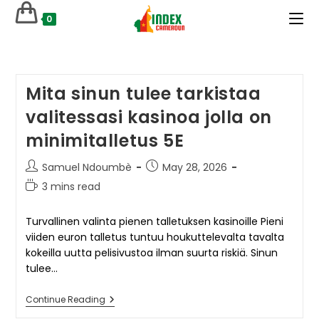
Skip
0
to
content
Mita sinun tulee tarkistaa
valitessasi kasinoa jolla on
minimitalletus 5E
Post
Post
Samuel Ndoumbè
May 28, 2026
author:
published:
Reading
3 mins read
time:
Turvallinen valinta pienen talletuksen kasinoille Pieni
viiden euron talletus tuntuu houkuttelevalta tavalta
kokeilla uutta pelisivustoa ilman suurta riskiä. Sinun
tulee…
Mita
Continue Reading
Sinun