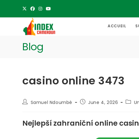
Skip
to
content
ACCUEIL
S
Blog
casino online 3473
Post
Post
Post
Samuel Ndoumbè
June 4, 2026
U
author:
published:
categ
Nejlepší zahraniční online cas