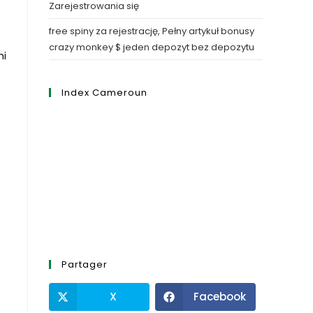
Zarejestrowania się
free spiny za rejestrację, Pełny artykuł bonusy
crazy monkey $ jeden depozyt bez depozytu
mi
Index Cameroun
Partager
X
Facebook