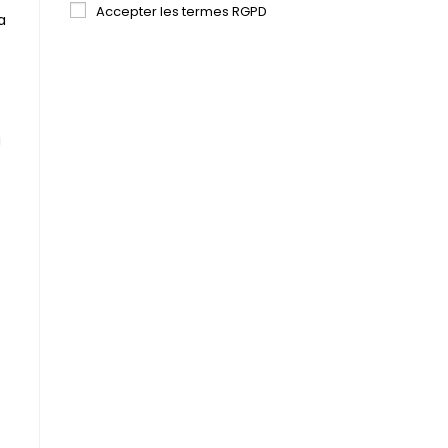
Accepter les termes RGPD
a
a