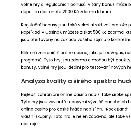
volné hry a regulačních bonusů. Vítaný bonus může b
depositu dostanete 2000 Kč zdarma k hraní.
Regulační bonusy jsou také velmi atraktivní, protože
Například, v CasinoX můžete získat 500 Kč zdarma, kt
jsou ofertovány na základě vašeho zájmu o konkrétní
Některá zahraniční online casino, jako je LeoVegas, 
programů. Tyto hry jsou zdarma a mohou být použity
bonusy. Volné hry jsou ideální pro testování nových h
Analýza kvality a širého spektra hu
Nejlepší zahraniční online casino nabízí také široké s
Tyto hry jsou vyvinuté topovými vývojáři hudebních h
online casino pro české hráče nabízí hru “Rock Band”
vlastní skupiny. Tato hra je nejen zábavná, ale také 
nástroje.