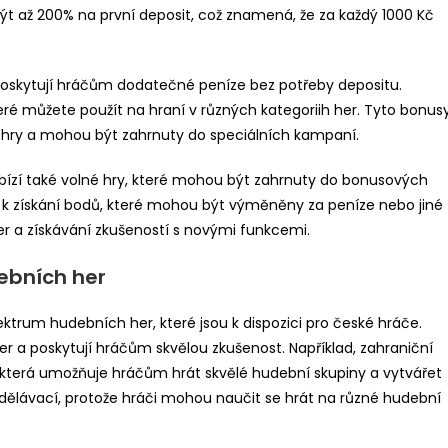
ýt až 200% na první deposit, což znamená, že za každý 1000 Kč
 poskytují hráčům dodatečné peníze bez potřeby depositu.
eré můžete použít na hraní v různých kategoriih her. Tyto bonus
 hry a mohou být zahrnuty do speciálních kampaní.
nabízí také volné hry, které mohou být zahrnuty do bonusových
 k získání bodů, které mohou být výměněny za peníze nebo jiné
er a získávání zkušeností s novými funkcemi.
debních her
pektrum hudebních her, které jsou k dispozici pro české hráče.
er a poskytují hráčům skvělou zkušenost. Například, zahraniční
, která umožňuje hráčům hrát skvělé hudební skupiny a vytvářet
vzdělávací, protože hráči mohou naučit se hrát na různé hudební