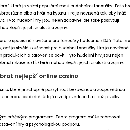
 Hero”, která je velmi populární mezi hudebními fanoušky. Tato hr
at různé alba a hrát na kytaru. Hra je navržená tak, aby hráči
it. Tyto hudební hry jsou nejen zábavné, ale také poskytují
u zlepšit jejich znalosti a zájmy.
 která je speciálně navržená pro fanoušky hudebních DJů. Tato hr
což je skvělá zkušenost pro hudební fanoušky. Hra je navržená
m produkcích a zároveň se bavit. Tyto hudební hry jsou nejen
bních zkušeností, které mohou zlepšit jejich znalosti a zájmy.
brat nejlepší online casino
e casino, které je schopné poskytnout bezpečnou a zodpovědnou
ou ochranu osobních údajů a zodpovědnou hru, což je velký
ědným hráčským programem. Tento program může zahrnovat
 zastavení hry a psychologickou podporu.