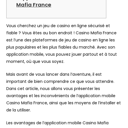
Mafia France
Vous cherchez un jeu de casino en ligne sécurisé et
fiable ? Vous êtes au bon endroit ! Casino Mafia France
est l’une des plateformes de jeu de casino en ligne les
plus populaires et les plus fiables du marché. Avec son
application mobile, vous pouvez jouer partout et à tout
moment, où que vous soyez.
Mais avant de vous lancer dans l’aventure, il est
important de bien comprendre ce que vous attendre.
Dans cet article, nous allons vous présenter les
avantages et les inconvénients de l’application mobile
Casino Mafia France, ainsi que les moyens de l’installer et
de la utiliser.
Les avantages de l’application mobile Casino Mafia