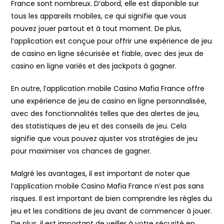
France sont nombreux. D’abord, elle est disponible sur
tous les appareils mobiles, ce qui signifie que vous
pouvez jouer partout et à tout moment. De plus,
l’application est conçue pour offrir une expérience de jeu
de casino en ligne sécurisée et fiable, avec des jeux de
casino en ligne variés et des jackpots à gagner.
En outre, l’application mobile Casino Mafia France offre
une expérience de jeu de casino en ligne personnalisée,
avec des fonctionnalités telles que des alertes de jeu,
des statistiques de jeu et des conseils de jeu. Cela
signifie que vous pouvez ajuster vos stratégies de jeu
pour maximiser vos chances de gagner.
Malgré les avantages, il est important de noter que
l’application mobile Casino Mafia France n’est pas sans
risques. Il est important de bien comprendre les règles du
jeu et les conditions de jeu avant de commencer à jouer.
De plus, il est important de veiller à votre sécurité en