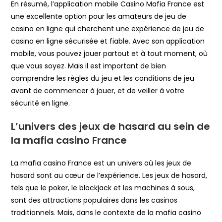
En résumé, l’application mobile Casino Mafia France est
une excellente option pour les amateurs de jeu de
casino en ligne qui cherchent une expérience de jeu de
casino en ligne sécurisée et fiable. Avec son application
mobile, vous pouvez jouer partout et à tout moment, où
que vous soyez. Mais il est important de bien
comprendre les règles du jeu et les conditions de jeu
avant de commencer à jouer, et de veiller à votre
sécurité en ligne.
L’univers des jeux de hasard au sein de
la mafia casino France
La mafia casino France est un univers où les jeux de
hasard sont au cœur de l’expérience. Les jeux de hasard,
tels que le poker, le blackjack et les machines à sous,
sont des attractions populaires dans les casinos
traditionnels. Mais, dans le contexte de la mafia casino