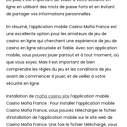
ligne en utilisant des mots de passe forts et en évitant
de partager vos informations personnelles.
En résumé, l’application mobile Casino Mafia France est
une excellente option pour les amateurs de jeu de
casino en ligne qui cherchent une expérience de jeu de
casino en ligne sécurisée et fiable. Avec son application
mobile, vous pouvez jouer partout et à tout moment, où
que vous soyez. Mais il est important de bien
comprendre les règles du jeu et les conditions de jeu
avant de commencer à jouer, et de veiller à votre
sécurité en ligne.
Installation de
mafia casino site
l’application mobile
Casino Mafia France : Pour installer l’application mobile
Casino Mafia France, vous pouvez télécharger le fichier
d’installation de l’application mobile sur le site web de
Casino Mafia France. Une fois le fichier téléchargé, vous