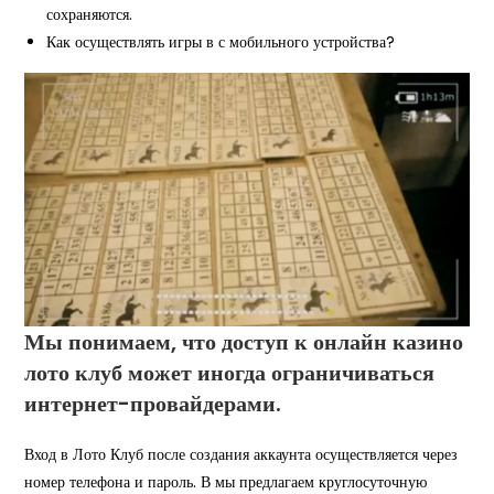
сохраняются.
Как осуществлять игры в с мобильного устройства?
Мы понимаем, что доступ к онлайн казино
лото клуб может иногда ограничиваться
интернет-провайдерами.
Вход в Лото Клуб после создания аккаунта осуществляется через
номер телефона и пароль. В мы предлагаем круглосуточную