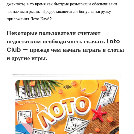
джекпоты, в то время как быстрые розыгрыши обеспечивают
частые выигрыши. Предоставляется ли бонус за загрузку
приложения Лото Клуб?
Некоторые пользователи считают
недостатком необходимость скачать Loto
Club — прежде чем начать играть в слоты
и другие игры.