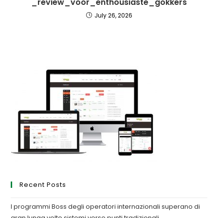
_review_voor_enthousiaste_gokkers
July 26, 2026
Recent Posts
I programmi Boss degli operatori internazionali superano di
gran lunga volte sistemi verso punti tradizionali