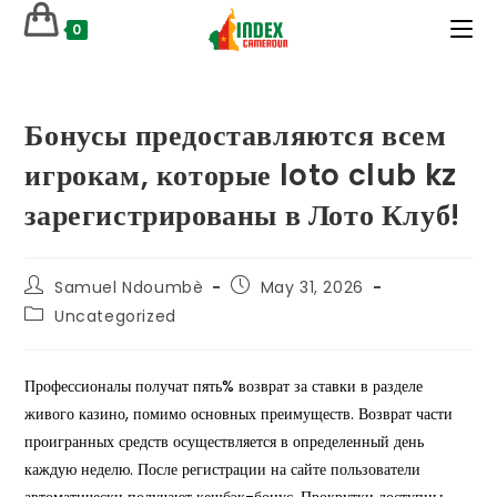
Skip
0
to
content
Бонусы предоставляются всем
игрокам, которые loto club kz
зарегистрированы в Лото Клуб!
Post
Post
Samuel Ndoumbè
May 31, 2026
author:
published:
Post
Uncategorized
category:
Профессионалы получат пять% возврат за ставки в разделе
живого казино, помимо основных преимуществ. Возврат части
проигранных средств осуществляется в определенный день
каждую неделю. После регистрации на сайте пользователи