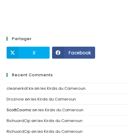
Partager
X
Facebook
Recent Comments
cleanerkat kix
on
les Kirdis du Cameroun
Droznow
on
les Kirdis du Cameroun
ScottCoomo
on
les Kirdis du Cameroun
RichuardCip
on
les Kirdis du Cameroun
RichuardCip
on
les Kirdis du Cameroun