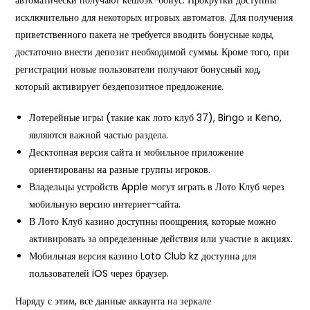
автоматически получают кешбэк-бонус. Прокрутки доступны
исключительно для некоторых игровых автоматов. Для получения
приветственного пакета не требуется вводить бонусные коды,
достаточно внести депозит необходимой суммы.
Кроме того, при
регистрации новые пользователи получают бонусный код,
который активирует бездепозитное предложение.
Лотерейные игры (такие как лото клуб 37), Bingo и Keno,
являются важной частью раздела.
Десктопная версия сайта и мобильное приложение
ориентированы на разные группы игроков.
Владельцы устройств Apple могут играть в Лото Клуб через
мобильную версию интернет-сайта.
В Лото Клуб казино доступны поощрения, которые можно
активировать за определенные действия или участие в акциях.
Мобильная версия казино Loto Club kz доступна для
пользователей iOS через браузер.
Наряду с этим, все данные аккаунта на зеркале