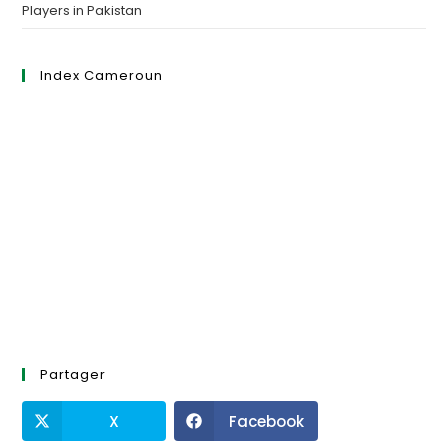
Players in Pakistan
Index Cameroun
Partager
X
Facebook