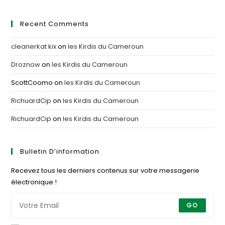
Recent Comments
cleanerkat kix
on
les Kirdis du Cameroun
Droznow
on
les Kirdis du Cameroun
ScottCoomo
on
les Kirdis du Cameroun
RichuardCip
on
les Kirdis du Cameroun
RichuardCip
on
les Kirdis du Cameroun
Bulletin D’information
Recevez tous les derniers contenus sur votre messagerie
électronique !
GO