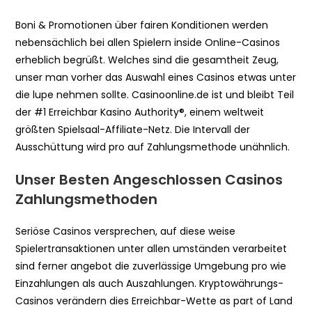
Boni & Promotionen über fairen Konditionen werden
nebensächlich bei allen Spielern inside Online-Casinos
erheblich begrüßt. Welches sind die gesamtheit Zeug,
unser man vorher das Auswahl eines Casinos etwas unter
die lupe nehmen sollte. Casinoonline.de ist und bleibt Teil
der #1 Erreichbar Kasino Authority®, einem weltweit
größten Spielsaal-Affiliate-Netz. Die Intervall der
Ausschüttung wird pro auf Zahlungsmethode unähnlich.
Unser Besten Angeschlossen Casinos
Zahlungsmethoden
Seriöse Casinos versprechen, auf diese weise
Spielertransaktionen unter allen umständen verarbeitet
sind ferner angebot die zuverlässige Umgebung pro wie
Einzahlungen als auch Auszahlungen. Kryptowährungs-
Casinos verändern dies Erreichbar-Wette as part of Land