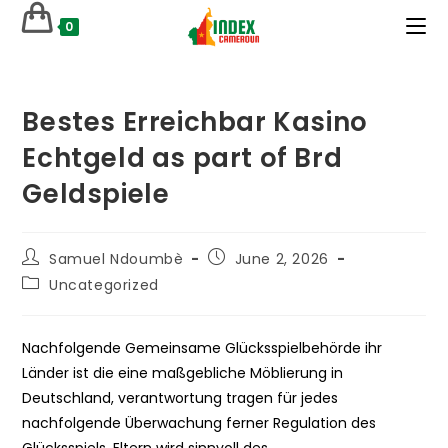
Skip
0
to
content
Bestes Erreichbar Kasino
Echtgeld as part of Brd
Geldspiele
Post
Post
Samuel Ndoumbè
June 2, 2026
author:
published:
Post
Uncategorized
category:
Nachfolgende Gemeinsame Glücksspielbehörde ihr
Länder ist die eine maßgebliche Möblierung in
Deutschland, verantwortung tragen für jedes
nachfolgende Überwachung ferner Regulation des