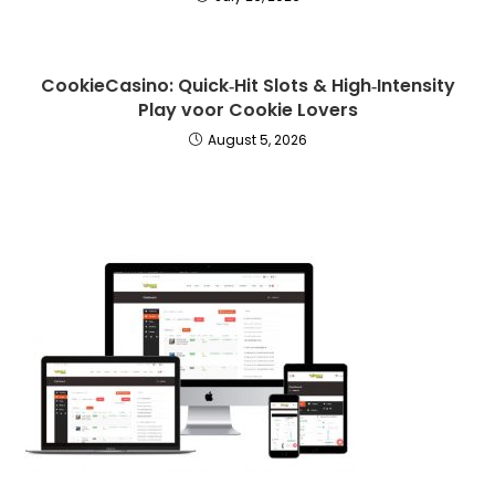
CookieCasino: Quick‑Hit Slots & High‑Intensity
Play voor Cookie Lovers
August 5, 2026