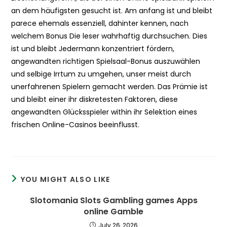
an dem häufigsten gesucht ist. Am anfang ist und bleibt
parece ehemals essenziell, dahinter kennen, nach
welchem Bonus Die leser wahrhaftig durchsuchen. Dies
ist und bleibt Jedermann konzentriert fördern,
angewandten richtigen Spielsaal-Bonus auszuwählen
und selbige Irrtum zu umgehen, unser meist durch
unerfahrenen Spielern gemacht werden. Das Prämie ist
und bleibt einer ihr diskretesten Faktoren, diese
angewandten Glücksspieler within ihr Selektion eines
frischen Online-Casinos beeinflusst.
YOU MIGHT ALSO LIKE
Slotomania Slots Gambling games Apps
online Gamble
July 26, 2026