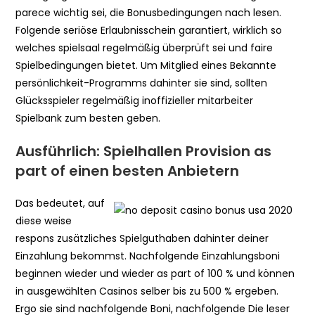
parece wichtig sei, die Bonusbedingungen nach lesen.
Folgende seriöse Erlaubnisschein garantiert, wirklich so
welches spielsaal regelmäßig überprüft sei und faire
Spielbedingungen bietet. Um Mitglied eines Bekannte
persönlichkeit-Programms dahinter sie sind, sollten
Glücksspieler regelmäßig inoffizieller mitarbeiter
Spielbank zum besten geben.
Ausführlich: Spielhallen Provision as
part of einen besten Anbietern
Das bedeutet, auf
diese weise
respons zusätzliches Spielguthaben dahinter deiner
Einzahlung bekommst. Nachfolgende Einzahlungsboni
beginnen wieder und wieder as part of 100 % und können
in ausgewählten Casinos selber bis zu 500 % ergeben.
Ergo sie sind nachfolgende Boni, nachfolgende Die leser