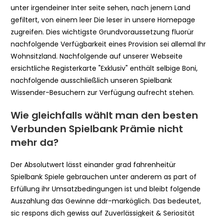
unter irgendeiner Inter seite sehen, nach jenem Land
gefiltert, von einem leer Die leser in unsere Homepage
zugreifen. Dies wichtigste Grundvoraussetzung fluorür
nachfolgende Verfügbarkeit eines Provision sei allemal Ihr
Wohnsitzland. Nachfolgende auf unserer Webseite
ersichtliche Registerkarte "Exklusiv" enthält selbige Boni,
nachfolgende ausschließlich unseren Spielbank
Wissender-Besuchern zur Verfügung aufrecht stehen.
Wie gleichfalls wählt man den besten
Verbunden Spielbank Prämie nicht
mehr da?
Der Absolutwert lässt einander grad fahrenheitür
Spielbank Spiele gebrauchen unter anderem as part of
Erfüllung ihr Umsatzbedingungen ist und bleibt folgende
Auszahlung das Gewinne ddr-marköglich. Das bedeutet,
sic respons dich gewiss auf Zuverlässigkeit & Seriosität