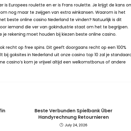
 er is Europees roulette en er is Frans roulette. Je krijgt de kans 
n, om nog maar te zwijgen van extra winkansen. Waarom is het
 beste online casino Nederland te vinden? Natuurlijk is dit
oor iemand die ver van gokindustrie staat om het te begrijpen.
e rekening moet houden bij kiezen beste online casino.
 recht op free spins. Dit geeft doorgaans recht op een 100%
lt bij goksites in Nederland uit onze casino top 10 zal je standaar
e casino’s kom je vrijwel altijd een welkomstbonus of andere
fin
Beste Verbunden Spielbank Über
Handyrechnung Retournieren
July 24, 2026