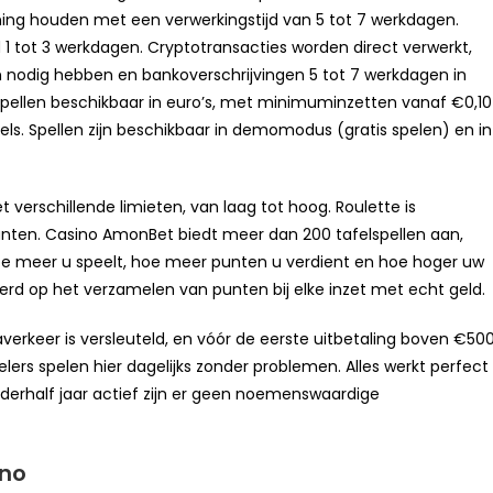
ing houden met een verwerkingstijd van 5 tot 7 werkdagen.
1 tot 3 werkdagen. Cryptotransacties worden direct verwerkt,
nodig hebben en bankoverschrijvingen 5 tot 7 werkdagen in
spellen beschikbaar in euro’s, met minimuminzetten vanaf €0,10
ls. Spellen zijn beschikbaar in demomodus (gratis spelen) en in
 verschillende limieten, van laag tot hoog. Roulette is
anten. Casino AmonBet biedt meer dan 200 tafelspellen aan,
. Hoe meer u speelt, hoe meer punten u verdient en hoe hoger uw
erd op het verzamelen van punten bij elke inzet met echt geld.
verkeer is versleuteld, en vóór de eerste uitbetaling boven €50
lers spelen hier dagelijks zonder problemen. Alles werkt perfect
anderhalf jaar actief zijn er geen noemenswaardige
ino