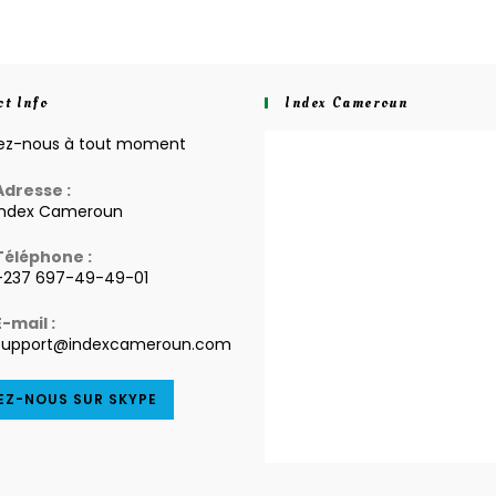
ct Info
Index Cameroun
ez-nous à tout moment
Adresse :
Index Cameroun
Téléphone :
+237 697-49-49-01
Opens
E-mail :
n
Opens
support@indexcameroun.com
your
in
application
your
Opens
EZ-NOUS SUR SKYPE
application
in
your
application