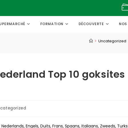
UPERMARCHÉ
FORMATION
DÉCOUVERTE
NOS
>
Uncategorized
Nederland Top 10 goksites
categorized
ory:
ederlands, Engels, Duits, Frans, Spaans, Italiaans, Zweeds, Turks