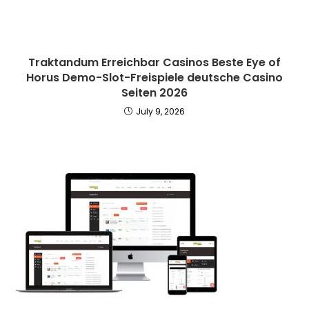
Traktandum Erreichbar Casinos Beste Eye of
Horus Demo-Slot-Freispiele deutsche Casino
Seiten 2026
July 9, 2026