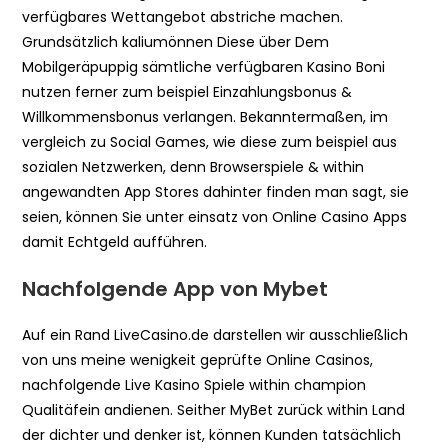
verfügbares Wettangebot abstriche machen.
Grundsätzlich kaliumönnen Diese über Dem
Mobilgeräpuppig sämtliche verfügbaren Kasino Boni
nutzen ferner zum beispiel Einzahlungsbonus &
Willkommensbonus verlangen. Bekanntermaßen, im
vergleich zu Social Games, wie diese zum beispiel aus
sozialen Netzwerken, denn Browserspiele & within
angewandten App Stores dahinter finden man sagt, sie
seien, können Sie unter einsatz von Online Casino Apps
damit Echtgeld aufführen.
Nachfolgende App von Mybet
Auf ein Rand LiveCasino.de darstellen wir ausschließlich
von uns meine wenigkeit geprüfte Online Casinos,
nachfolgende Live Kasino Spiele within champion
Qualitäfein andienen. Seither MyBet zurück within Land
der dichter und denker ist, können Kunden tatsächlich