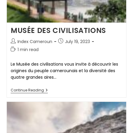
MUSÉE DES CIVILISATIONS
Post
Post
Index Cameroun
July 19, 2023
author:
published:
Reading
1 min read
time:
Le Musée des civilisations vous invite à découvrir les
origines du peuple camerounais et la diversité des
quatre grandes aires…
MUSÉE
Continue Reading
DES
CIVILISATIONS