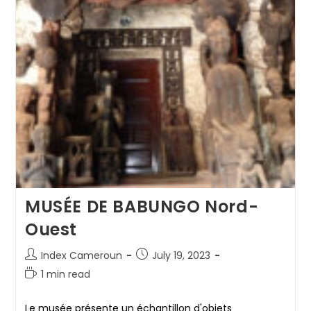
MUSÉE DE BABUNGO Nord-
Ouest
Post
Post
Index Cameroun
July 19, 2023
author:
published:
Reading
1 min read
time:
Le musée présente un échantillon d'objets