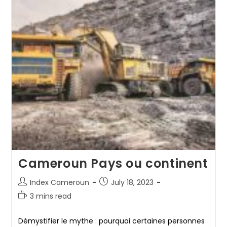
Cameroun Pays ou continent
Post
Post
Index Cameroun
July 18, 2023
author:
published:
Reading
3 mins read
time:
Démystifier le mythe : pourquoi certaines personnes