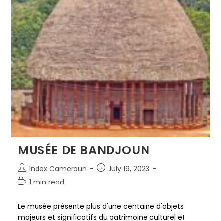
MUSÉE DE BANDJOUN
Post
Post
Index Cameroun
July 19, 2023
author:
published:
Reading
1 min read
time:
Le musée présente plus d'une centaine d'objets
majeurs et significatifs du patrimoine culturel et