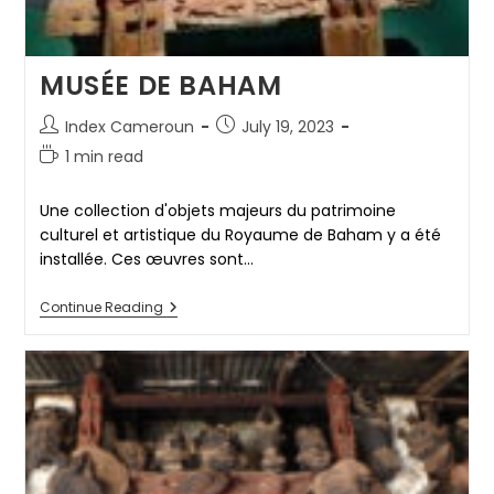
MUSÉE DE BAHAM
Post
Post
Index Cameroun
July 19, 2023
author:
published:
Reading
1 min read
time:
Une collection d'objets majeurs du patrimoine
culturel et artistique du Royaume de Baham y a été
installée. Ces œuvres sont…
MUSÉE
Continue Reading
DE
BAHAM