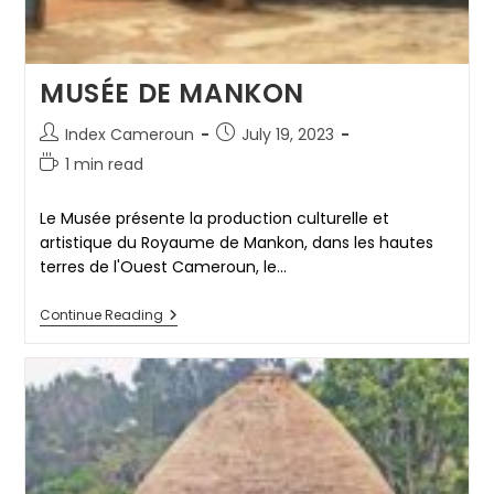
MUSÉE DE MANKON
Post
Post
Index Cameroun
July 19, 2023
author:
published:
Reading
1 min read
time:
Le Musée présente la production culturelle et
artistique du Royaume de Mankon, dans les hautes
terres de l'Ouest Cameroun, le…
MUSÉE
Continue Reading
DE
MANKON